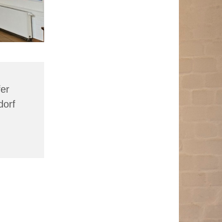
fer
dorf