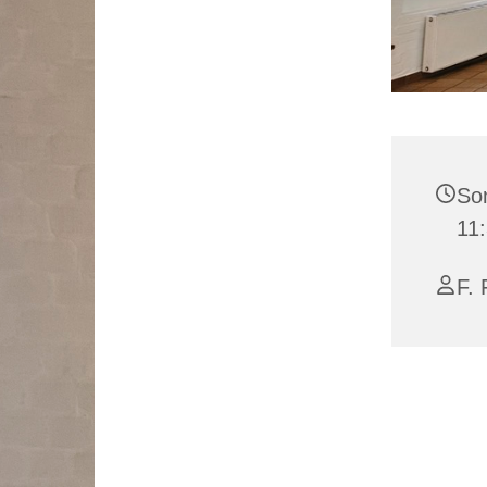
Son
11
F. 