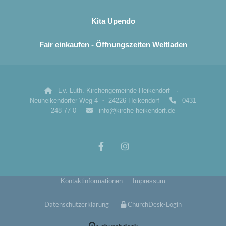
Kita Upendo
Fair einkaufen - Öffnungszeiten Weltladen
Ev.-Luth. Kirchengemeinde Heikendorf ·

Neuheikendorfer Weg 4 ・ 24226 Heikendorf
0431

248 77-0
info@kirche-heikendorf.de

Kontaktinformationen
Impressum
Datenschutzerklärung
ChurchDesk-Login