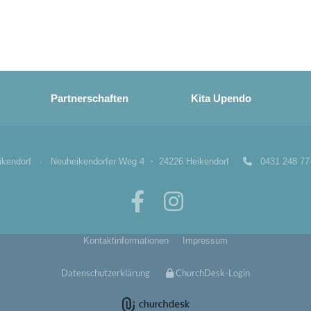
Partnerschaften
Kita Upendo
eikendorf · Neuheikendorfer Weg 4 ・ 24226 Heikendorf
0431 248 

Kontaktinformationen
Impressum
Datenschutzerklärung
ChurchDesk-Login