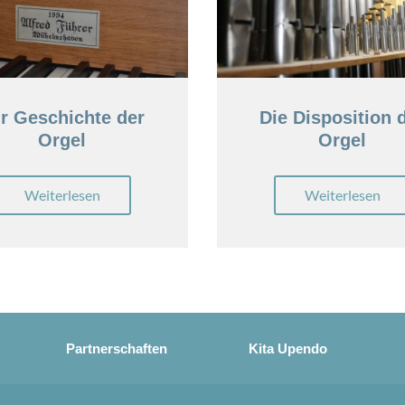
r Geschichte der
Die Disposition 
Orgel
Orgel
Weiterlesen
Weiterlesen
Partnerschaften
Kita Upendo