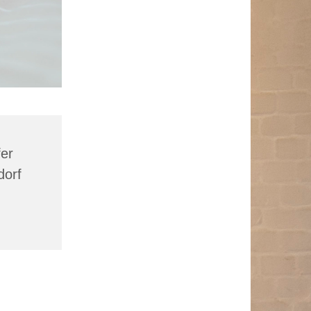
fer
dorf