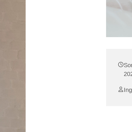
So
20
Ing