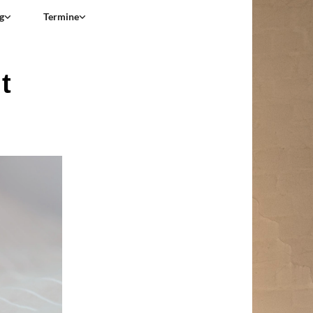
g
Termine
t