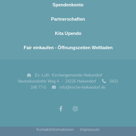
Spendenkonto
Partnerschaften
Kita Upendo
Fair einkaufen - Öffnungszeiten Weltladen
Ev.-Luth. Kirchengemeinde Heikendorf ·

Neuheikendorfer Weg 4 ・ 24226 Heikendorf
0431

248 77-0
info@kirche-heikendorf.de

Kontaktinformationen
Impressum