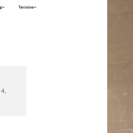
g
Termine
 4,