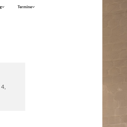
g
Termine
 4,